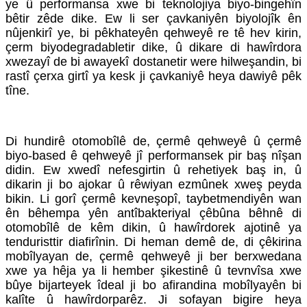
ye û performansa xwe bi teknolojiya biyo-bingehîn
bêtir zêde dike. Ew li ser çavkaniyên biyolojîk ên
nûjenkirî ye, bi pêkhateyên qehweyê re tê hev kirin,
çerm biyodegradabletir dike, û dikare di hawîrdora
xwezayî de bi awayekî dostanetir were hilweşandin, bi
rastî çerxa girtî ya kesk ji çavkaniyê heya dawiyê pêk
tîne.
Di hundirê otomobîlê de, çermê qehweyê û çermê
biyo-based ê qehweyê jî performansek pir baş nîşan
didin. Ew xwedî nefesgirtin û rehetiyek baş in, û
dikarin ji bo ajokar û rêwiyan ezmûnek xweş peyda
bikin. Li gorî çermê kevneşopî, taybetmendiyên wan
ên bêhempa yên antîbakteriyal çêbûna bêhnê di
otomobîlê de kêm dikin, û hawîrdorek ajotinê ya
tenduristtir diafirînin. Di heman demê de, di çêkirina
mobîlyayan de, çermê qehweyê ji ber berxwedana
xwe ya hêja ya li hember şikestinê û tevnvîsa xwe
bûye bijarteyek îdeal ji bo afirandina mobîlyayên bi
kalîte û hawîrdorparêz. Ji sofayan bigire heya