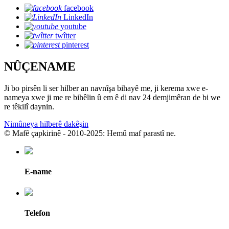
facebook
LinkedIn
youtube
twîtter
pinterest
NÛÇENAME
Ji bo pirsên li ser hilber an navnîşa bihayê me, ji kerema xwe e-
nameya xwe ji me re bihêlin û em ê di nav 24 demjimêran de bi we
re têkilî daynin.
Nimûneya hilberê dakêşin
© Mafê çapkirinê - 2010-2025: Hemû maf parastî ne.
E-name
Telefon