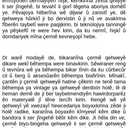
emîsyonên bermayiyên hişk, kêmkirina zexta qirêjiyê
li ser jîngehê, bi tevahî li gorî têgeha aboriya dorhêlî
ye. Pêvajoya hilberîna wê dijwar û zanistî ye, dê
qehweya hûrkirî ji bo derxistin û ji nû ve avakirina
fîberên taybetî were paqijkirin, bi teknolojiya tanningê
ya pêşkeftî re were hev kirin, da ku nermî, hişkî û
domdariyek mîna çermê kevneşopî hebe.
Di warê modayê de, bikaranîna çermê qehweyê
dikare wekî bêhempa were binavkirin. Sêwiraner reng
û tevnûra wê ya bêhempa bikar tînin da ku cûrbecûr
cil û berg û aksesûarên bêhempa biafirînin. Mînakî,
çantên ji çermê qehweyê hatine çêkirin ne tenê tama
bêhempa ya vintage ya qehweyê derdixin holê, lê di
heman demê de ji ber taybetmendiyên hawirdorparêz
ên materyalê jî têne tercîh kirin. Rengê wê yê
qehweyî yê xwezayî hewcedariya boyaxkirina zêde ji
holê radike, karanîna boyaxên kîmyewî kêm dike û
bandora li ser jîngehê bêtir kêm dike. Ji hêla din ve,
çermê biyo-bingeha qehweyê li ser çermê qehweyê