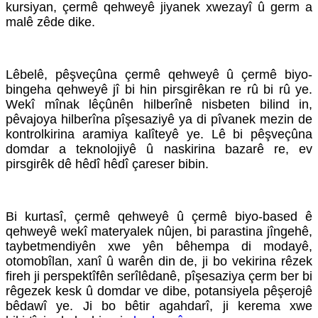
kursiyan, çermê qehweyê jiyanek xwezayî û germ a
malê zêde dike.
Lêbelê, pêşveçûna çermê qehweyê û çermê biyo-
bingeha qehweyê jî bi hin pirsgirêkan re rû bi rû ye.
Wekî mînak lêçûnên hilberînê nisbeten bilind in,
pêvajoya hilberîna pîşesaziyê ya di pîvanek mezin de
kontrolkirina aramiya kalîteyê ye. Lê bi pêşveçûna
domdar a teknolojiyê û naskirina bazarê re, ev
pirsgirêk dê hêdî hêdî çareser bibin.
Bi kurtasî, çermê qehweyê û çermê biyo-based ê
qehweyê wekî materyalek nûjen, bi parastina jîngehê,
taybetmendiyên xwe yên bêhempa di modayê,
otomobîlan, xanî û warên din de, ji bo vekirina rêzek
fireh ji perspektîfên serîlêdanê, pîşesaziya çerm ber bi
rêgezek kesk û domdar ve dibe, potansiyela pêşerojê
bêdawî ye. Ji bo bêtir agahdarî, ji kerema xwe