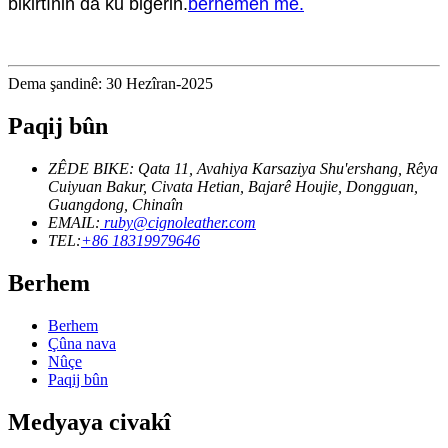
bikirtînin da ku bigerin.
berhemên me.
Dema şandinê: 30 Hezîran-2025
Paqij bûn
ZÊDE BIKE: Qata 11, Avahiya Karsaziya Shu'ershang, Rêya
Cuiyuan Bakur, Civata Hetian, Bajarê Houjie, Dongguan,
Guangdong, Chinaîn
EMAIL:
ruby@cignoleather.com
TEL:
+86 18319979646
Berhem
Berhem
Çûna nava
Nûçe
Paqij bûn
Medyaya civakî