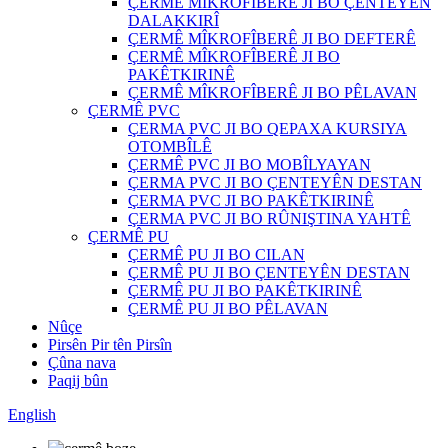
ÇERMÊ MÎKROFÎBERÊ JI BO ÇENTEYÊN
DALAKKIRÎ
ÇERMÊ MÎKROFÎBERÊ JI BO DEFTERÊ
ÇERMÊ MÎKROFÎBERÊ JI BO
PAKÊTKIRINÊ
ÇERMÊ MÎKROFÎBERÊ JI BO PÊLAVAN
ÇERMÊ PVC
ÇERMA PVC JI BO QEPAXA KURSIYA
OTOMBÎLÊ
ÇERMÊ PVC JI BO MOBÎLYAYAN
ÇERMA PVC JI BO ÇENTEYÊN DESTAN
ÇERMA PVC JI BO PAKÊTKIRINÊ
ÇERMA PVC JI BO RÛNIŞTINA YAHTÊ
ÇERMÊ PU
ÇERMÊ PU JI BO CILAN
ÇERMÊ PU JI BO ÇENTEYÊN DESTAN
ÇERMÊ PU JI BO PAKÊTKIRINÊ
ÇERMÊ PU JI BO PÊLAVAN
Nûçe
Pirsên Pir tên Pirsîn
Çûna nava
Paqij bûn
English