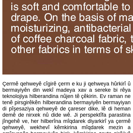
Çermê qehweyê cîgirê çerm e ku ji qehweya hûrkirî û
bermayiyên din wekî madeya xav a sereke bi rêya
teknolojiya hilberandina nûjen tê çêkirin. Ev raman ne
tenê pirsgirêkên hilberandina bermayiyên bermayiyan
di pîşesaziya qehweyê de çareser dike, lê di heman
demê de nirxek nû dide wê. Ji perspektîfa parastina
jîngehê ve, her hilberîna mîqdarek diyarkirî ya çermê
qehweyê, wekhevî kêmkirina mîqdarek mezin a