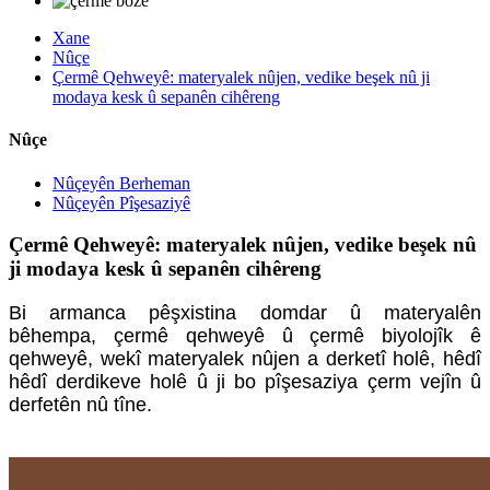
Xane
Nûçe
Çermê Qehweyê: materyalek nûjen, vedike beşek nû ji
modaya kesk û sepanên cihêreng
Nûçe
Nûçeyên Berheman
Nûçeyên Pîşesaziyê
Çermê Qehweyê: materyalek nûjen, vedike beşek nû
ji modaya kesk û sepanên cihêreng
Bi armanca pêşxistina domdar û materyalên
bêhempa, çermê qehweyê û çermê biyolojîk ê
qehweyê, wekî materyalek nûjen a derketî holê, hêdî
hêdî derdikeve holê û ji bo pîşesaziya çerm vejîn û
derfetên nû tîne.