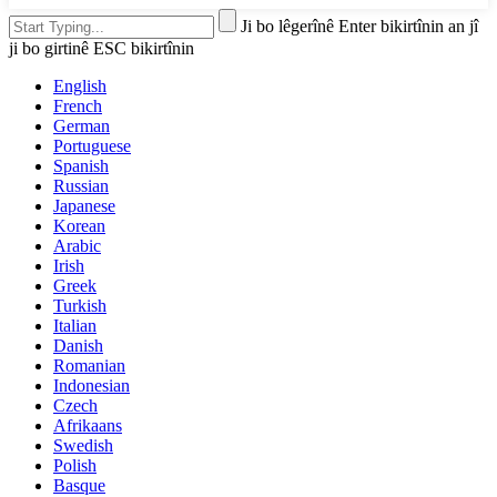
Ji bo lêgerînê Enter bikirtînin an jî
ji bo girtinê ESC bikirtînin
English
French
German
Portuguese
Spanish
Russian
Japanese
Korean
Arabic
Irish
Greek
Turkish
Italian
Danish
Romanian
Indonesian
Czech
Afrikaans
Swedish
Polish
Basque