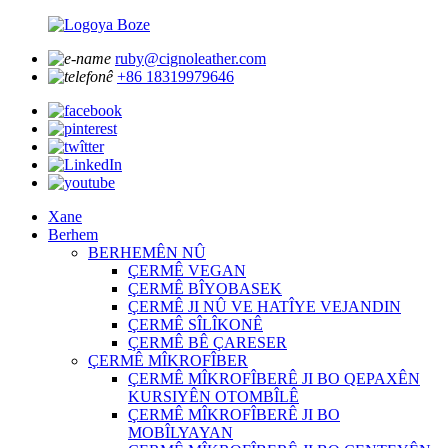
ruby@cignoleather.com
+86 18319979646
Xane
Berhem
BERHEMÊN NÛ
ÇERMÊ VEGAN
ÇERMÊ BÎYOBASEK
ÇERMÊ JI NÛ VE HATÎYE VEJANDIN
ÇERMÊ SÎLÎKONÊ
ÇERMÊ BÊ ÇARESER
ÇERMÊ MÎKROFÎBER
ÇERMÊ MÎKROFÎBERÊ JI BO QEPAXÊN
KURSIYÊN OTOMBÎLÊ
ÇERMÊ MÎKROFÎBERÊ JI BO
MOBÎLYAYAN