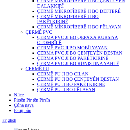
ÇERMÊ MÎKROFÎBERÊ JI BO ÇENTEYÊN
DALAKKIRÎ
ÇERMÊ MÎKROFÎBERÊ JI BO DEFTERÊ
ÇERMÊ MÎKROFÎBERÊ JI BO
PAKÊTKIRINÊ
ÇERMÊ MÎKROFÎBERÊ JI BO PÊLAVAN
ÇERMÊ PVC
ÇERMA PVC JI BO QEPAXA KURSIYA
OTOMBÎLÊ
ÇERMÊ PVC JI BO MOBÎLYAYAN
ÇERMA PVC JI BO ÇENTEYÊN DESTAN
ÇERMA PVC JI BO PAKÊTKIRINÊ
ÇERMA PVC JI BO RÛNIŞTINA YAHTÊ
ÇERMÊ PU
ÇERMÊ PU JI BO CILAN
ÇERMÊ PU JI BO ÇENTEYÊN DESTAN
ÇERMÊ PU JI BO PAKÊTKIRINÊ
ÇERMÊ PU JI BO PÊLAVAN
Nûçe
Pirsên Pir tên Pirsîn
Çûna nava
Paqij bûn
English