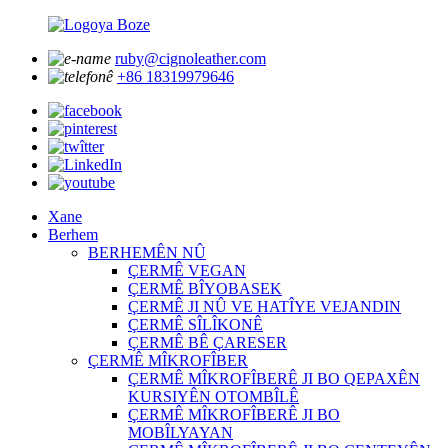
ruby@cignoleather.com
+86 18319979646
Xane
Berhem
BERHEMÊN NÛ
ÇERMÊ VEGAN
ÇERMÊ BÎYOBASEK
ÇERMÊ JI NÛ VE HATÎYE VEJANDIN
ÇERMÊ SÎLÎKONÊ
ÇERMÊ BÊ ÇARESER
ÇERMÊ MÎKROFÎBER
ÇERMÊ MÎKROFÎBERÊ JI BO QEPAXÊN
KURSIYÊN OTOMBÎLÊ
ÇERMÊ MÎKROFÎBERÊ JI BO
MOBÎLYAYAN