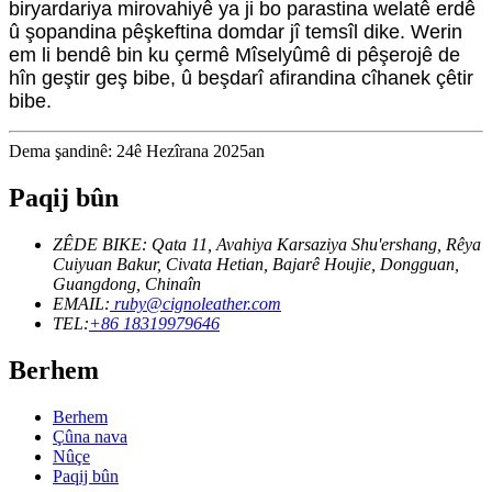
biryardariya mirovahiyê ya ji bo parastina welatê erdê
û şopandina pêşkeftina domdar jî temsîl dike. Werin
em li bendê bin ku çermê Mîselyûmê di pêşerojê de
hîn geştir geş bibe, û beşdarî afirandina cîhanek çêtir
bibe.
Dema şandinê: 24ê Hezîrana 2025an
Paqij bûn
ZÊDE BIKE: Qata 11, Avahiya Karsaziya Shu'ershang, Rêya
Cuiyuan Bakur, Civata Hetian, Bajarê Houjie, Dongguan,
Guangdong, Chinaîn
EMAIL:
ruby@cignoleather.com
TEL:
+86 18319979646
Berhem
Berhem
Çûna nava
Nûçe
Paqij bûn