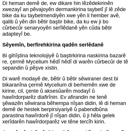
Di heman demê de, ew dikare hin lêzêdekirinên
xwezayî an pêvajoyên dermankirina taybetî jî lê zêde
bike da ku taybetmendiyên xwe yên li hember avê,
qalib û yên din bêtir baştir bike, da ku ew ji bo
cûrbecûr senaryoyên serîlêdanê yên cûda bêtir
adapteyî be.
Sêyemîn, berfirehkirina qadên serlêdanê
Bi gihîştina teknolojiyê û baştirkirina naskirina bazarê
re, çermê Mycelium hêdî hêdî di warên cûrbecûr de tê
sepandin û pêşve xistin.
Di warê modayê de, bêtir û bêtir sêwiraner dest bi
bikaranîna çermê Mycelium di berhemên xwe de
kirine, cil, çente û aksesûarên modayî û
hawîrdorparêz diafirînin. Ev afirandin ne tenê
şêwazên sêwirana bêhempa nîşan didin, lê di heman
demê de hestek berpirsiyariyê û pabendbûna
parastina hawîrdorê jî nîşan didin, û ji hêla gelek
xerîdarên hawîrdorparêz ve têne tercîh kirin.