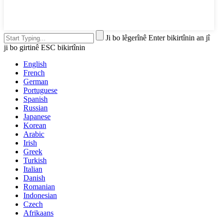
Ji bo lêgerînê Enter bikirtînin an jî
ji bo girtinê ESC bikirtînin
English
French
German
Portuguese
Spanish
Russian
Japanese
Korean
Arabic
Irish
Greek
Turkish
Italian
Danish
Romanian
Indonesian
Czech
Afrikaans