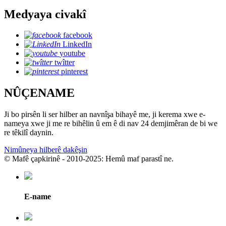
Medyaya civakî
facebook
LinkedIn
youtube
twîtter
pinterest
NÛÇENAME
Ji bo pirsên li ser hilber an navnîşa bihayê me, ji kerema xwe e-
nameya xwe ji me re bihêlin û em ê di nav 24 demjimêran de bi we
re têkilî daynin.
Nimûneya hilberê dakêşin
© Mafê çapkirinê - 2010-2025: Hemû maf parastî ne.
E-name