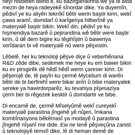
heyî nisbeten bilind e, ku bazirganîkirina wê ya di asta
mezin de heya radeyekê sînordar dike. Ya duyemîn,
pêdivî ye ku aliyên teknîkî bêtir werin baştir kirin, wekî
çawa aramî, domdarî û karîgeriya hilberînê ya
materyalê baştir bikin. Wekî din, pêdivî ye ku
hişmendiya bazarê û pejirandina wê bêtir were baştir
kirin, û dê dem bigire ku têgihîştin û baweriya
xerîdaran bi vê materyalê nû were pêşxistin.
Lêbelê, her ku teknoloji pêşve diçe û veberhênana
R&D zêde dibe, sedemek me heye ku em bawer bikin
ku ev pirsgirêk dê hêdî hêdî werin çareser kirin. Di
pêşerojê de, tê payîn ku çermê Mycelium di warên
bêtir de bi berfirehî were bikar anîn û bibe materyalek
sereke ya hawirdorparêz, ku tevahiya pîşesaziya
çerm ber bi rêgezek kesktir û domdartir ve bibe.
Di encamê de, çermê Mîselyûmê wekî cureyekî
materyalê parastina jîngehê yê nûjen, îmkana
kombînasyona bêkêmasî ya modayê û parastina
jîngehê nîşanî me dide. Ew ne tenê pêşveçûna zanist
û teknolojiyê temsîl dike, lê di heman demê de