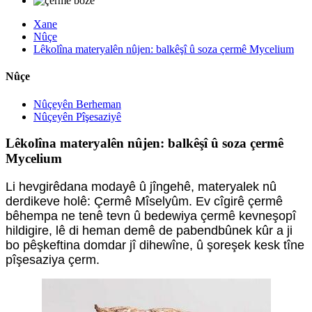
Xane
Nûçe
Lêkolîna materyalên nûjen: balkêşî û soza çermê Mycelium
Nûçe
Nûçeyên Berheman
Nûçeyên Pîşesaziyê
Lêkolîna materyalên nûjen: balkêşî û soza çermê
Mycelium
Li hevgirêdana modayê û jîngehê, materyalek nû
derdikeve holê: Çermê Mîselyûm. Ev cîgirê çermê
bêhempa ne tenê tevn û bedewiya çermê kevneşopî
hildigire, lê di heman demê de pabendbûnek kûr a ji
bo pêşkeftina domdar jî dihewîne, û şoreşek kesk tîne
pîşesaziya çerm.