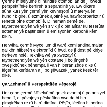
Çermê mîselyûmê di hundirê otomobîlan de jî xwedî
perspektîfeke berfireh a sepandinê ye. Ew dikare
şûna kursiyên çermî yên kevneşopî û materyalên
hundir bigire, û ezmûnek ajotinê ya hawîrdorparêztir û
rehettir bîne otomobîlê. Di heman demê de,
taybetmendiyên wê yên sivik jî dibin alîkar ku teserûfa
sotemeniyê baştir bikin û emîsyonên karbonê kêm
bikin.
Herwiha, çermê Mycelium di warê xemilandina malan,
qalikên hilberên elektronîkî û hwd. de jî dest pê kiriye
derkeve holê. Teknîka wê ya xwezayî û
taybetmendiyên wê yên dostane ji bo jîngehê
xweşikbûnek bêhempa li van hilberan zêde dike û
lêgerîna xerîdaran a ji bo şêwazek jiyanek kesk têr
dike.
Çar,
Zehmetî û Perspektîfên Pêşerojê
Her çend çermê Mîselyûmê gelek avantaj û potansiyel
hene jî, di pêvajoya pêşkeftina xwe de bi hin
pirsgirêkan re rû bi rû dimîne. Pêşîn, lêçûna hilberîna