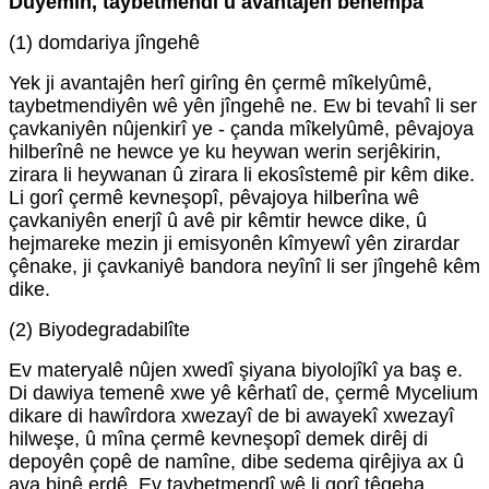
Duyemîn, taybetmendî û avantajên bêhempa
(1) domdariya jîngehê
Yek ji avantajên herî girîng ên çermê mîkelyûmê,
taybetmendiyên wê yên jîngehê ne. Ew bi tevahî li ser
çavkaniyên nûjenkirî ye - çanda mîkelyûmê, pêvajoya
hilberînê ne hewce ye ku heywan werin serjêkirin,
zirara li heywanan û zirara li ekosîstemê pir kêm dike.
Li gorî çermê kevneşopî, pêvajoya hilberîna wê
çavkaniyên enerjî û avê pir kêmtir hewce dike, û
hejmareke mezin ji emisyonên kîmyewî yên zirardar
çênake, ji çavkaniyê bandora neyînî li ser jîngehê kêm
dike.
(2) Biyodegradabilîte
Ev materyalê nûjen xwedî şiyana biyolojîkî ya baş e.
Di dawiya temenê xwe yê kêrhatî de, çermê Mycelium
dikare di hawîrdora xwezayî de bi awayekî xwezayî
hilweşe, û mîna çermê kevneşopî demek dirêj di
depoyên çopê de namîne, dibe sedema qirêjiya ax û
ava binê erdê. Ev taybetmendî wê li gorî têgeha