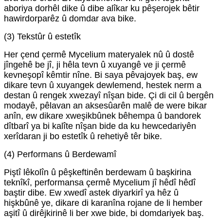
aboriya dorhêl dike û dibe alîkar ku pêşerojek bêtir
hawirdorparêz û domdar ava bike.
(3) Tekstûr û estetîk
Her çend çermê Mycelium materyalek nû û dostê
jîngehê be jî, ji hêla tevn û xuyangê ve ji çermê
kevneşopî kêmtir nîne. Bi saya pêvajoyek baş, ew
dikare tevn û xuyangek dewlemend, hestek nerm a
destan û rengek xwezayî nîşan bide. Çi di cil û bergên
modayê, pêlavan an aksesûarên malê de were bikar
anîn, ew dikare xweşikbûnek bêhempa û bandorek
dîtbarî ya bi kalîte nîşan bide da ku hewcedariyên
xerîdaran ji bo estetîk û rehetiyê têr bike.
(4) Performans û Berdewamî
Piştî lêkolîn û pêşkeftinên berdewam û başkirina
teknîkî, performansa çermê Mycelium jî hêdî hêdî
baştir dibe. Ew xwedî astek diyarkirî ya hêz û
hişkbûnê ye, dikare di karanîna rojane de li hember
aşitî û dirêjkirinê li ber xwe bide, bi domdariyek baş.