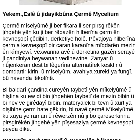
Yekem
.
,
Eslê û jidayikbûna Çermê Mycelium
Çermê mîselyûmê ji ber fikara li ser pirsgirêkên
jîngehê yên ku ji ber rêbazên hilberîna çerm ên
kevneşopî çêdibin, derketiye holê. Pêvajoya hilberîna
çerm a kevneşopî pir caran karanîna mîqdarên mezin
ên kîmyewî, vexwarina avê û derketina gazên serayê
ji çandiniya heywanan vedihewîne. Zanyar û
nûjenkeran dest bi lêgerîna alternatîfek kesktir û
domdartir kirin, û mîselyûm, avahiya xurekî ya fungî,
bû navenda lêkolînê.
Bi baldarî çandina cureyên taybetî yên mîkelyûmê û
hiştina ku ew di bin jîngehên taybetî de mezin bibin û
bi hev ve girêdayî bibin, materyalek bi tevn û xurtiya
dişibihe çerm hate çêkirin, bi navê çermê Mîkelyûmê,
ku xuya ye raman û rêwerzên nû ji bo çareserkirina
pirsgirêkên jîngehê yên pîşesaziya çermê kevneşopî
peyda dike.